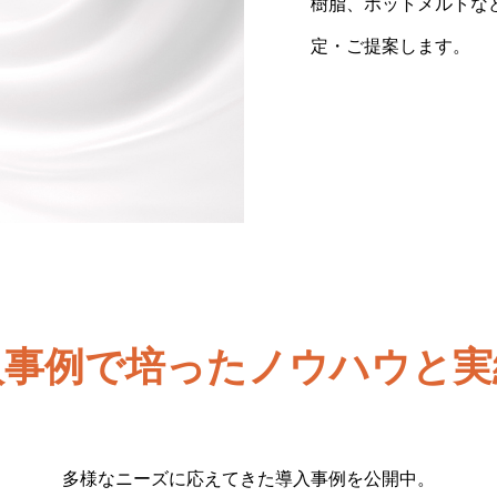
樹脂、ホットメルトな
り、万が一のトラブル
す。
定・ご提案します。
れる環境を整えていま
入事例で培ったノウハウと実
多様なニーズに応えてきた導入事例を公開中。