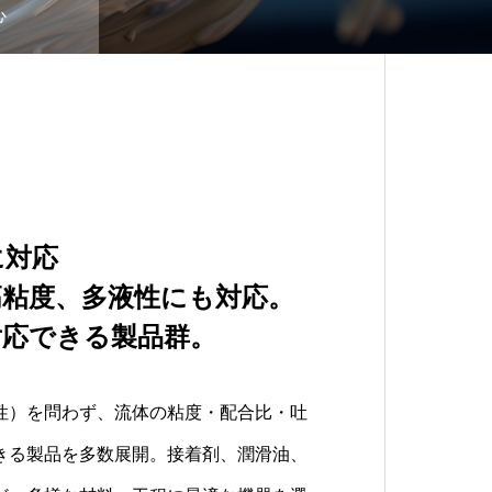
心
に対応
が生む、使いやすく・高精
ーサポート
高粘度、多液性にも対応。
に優れた製品。
ポート体制と豊富なパーツ
対応できる製品群。
も安心。
がれるノウハウと技術力を活かし、精
性）を問わず、流体の粘度・配合比・吐
でを一貫サポート。各地域に広がる販
こだわった流体制御装置を設計・製造。
きる製品を多数展開。接着剤、潤滑油、
ークと、充実したパーツストックによ
長期使用にも耐える品質を追求していま