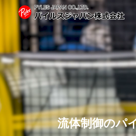
会社案内
ごあいさつ
Greetings
COMPANY
事業紹介
SERVICE
流
体
制
御
の
パ
Automotiv
ems