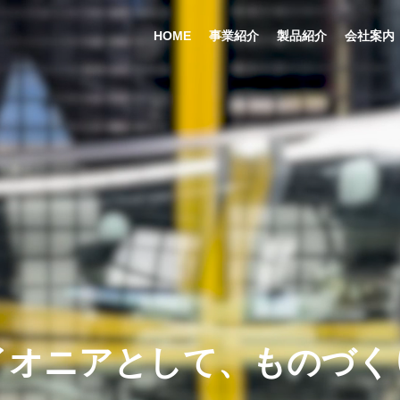
HOME
事業紹介
製品紹介
会社案内
会社概要
Company Profile
イ
オ
ニ
ア
と
し
て
、
も
の
づ
く
e Production Syst
Industrial Production Syst
ms