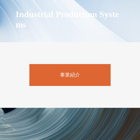
Industrial Production Syste
ms
事業紹介