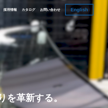
English
採用情報
カタログ
お問い合わせ
り
を
革
新
す
る
。
e
From Design to Support