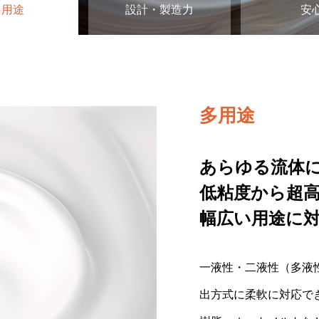
多用途
設計・製造力
安
多用途
設計・製造力
安心
あらゆる流体
半世紀の経験
万全のアフタ
低粘度から超
度で・耐久性
全国対応のサ
幅広い用途に
供給で導入後
昭和35年から受け継
一液性・二液性（多液
導入から運用、保守ま
度・耐久性・操作性に
出方式に柔軟に対応で
売・サービスネットワ
現場の作業性を高め、