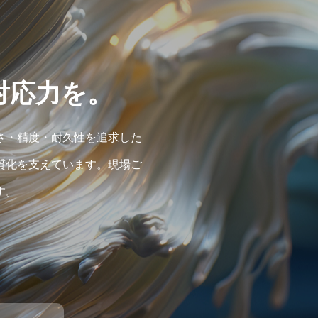
対応力を。
さ・精度・耐久性を追求した
質化を支えています。現場ご
す。