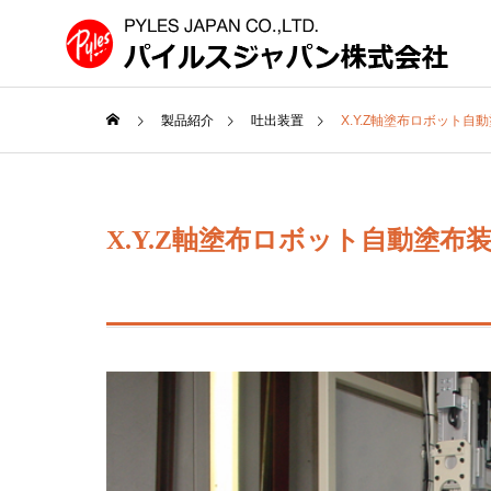
製品紹介
吐出装置
X.Y.Z軸塗布ロボット自
会社案内
ごあいさつ
Greetings
X.Y.Z軸塗布ロボット自動塗布
COMPANY
事業紹介
SERVICE
Automotiv
ems